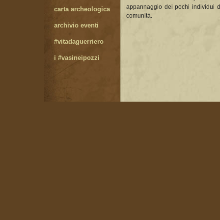
appannaggio dei pochi individui di 
carta archeologica
comunità.
archivio eventi
#vitadaguerriero
i #vasineipozzi