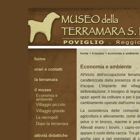
home
>
il museo
>
economia e ambiente
home
Economia e ambiente
orari e contatti
All'inizio dell'occupazione terr
la terramara
caratterizzata dalla presenza di e
d'acqua. L'impianto dei vill
il museo
deforestazione; il bisogno di legn
Economia e
spazi aperti da coltivare e per il 
ambiente
cambiamento operato dall'uomo sul
Villaggio piccolo
La sussistenza delle comunità
Villaggio grande
agricoltura e allevamento, come dim
La necropoli
selce o in bronzo, macine e pestel
Dopo la terramara
Allevati erano i bovini, i capro-ovi
appare il ruolo della caccia. Tra gl
attività didattiche
anche cani e rari esemplari di ca